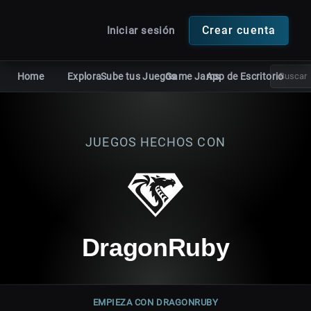
Crear cuenta
Iniciar sesión
Home
Explora
Sube tus Juegos
Game Jams
App de Escritorio
MOTORES
JUEGOS HECHOS CON
T
Unity
Unreal Engine
A
Defold
DragonRuby
Armory
Godot
GameMaker
RPG Maker
DragonRuby
Todos los juegos
Juegos HTML5
Con t
MÁS
EMPIEZA CON DRAGONRUBY