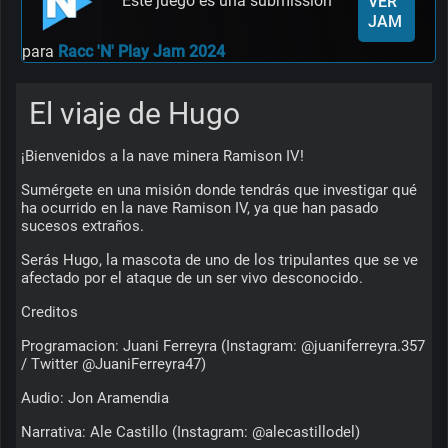
Este juego es una submission
VER
JAM
para
Racc 'N' Play Jam 2024
El viaje de Hugo
¡Bienvenidos a la nave minera Ramison IV!
Sumérgete en una misión donde tendrás que investigar qué 
ha ocurrido en la nave Ramison IV, ya que han pasado 
sucesos extraños.
Serás Hugo, la mascota de uno de los tripulantes que se ve 
afectado por el ataque de un ser vivo desconocido.
Creditos
Programacion: Juani Ferreyra (Instagram: @juaniferreyra.357 
/ Twitter @JuaniFerreyra47)
Audio: Jon Aramendia
Narrativa: Ale Castillo (Instagram: @alecastillodel)