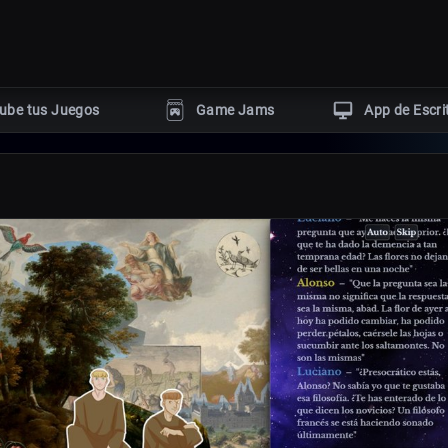
ube tus Juegos
Game Jams
App de Escri
GÉNEROS POPULARES
Terror
Acción
Rompecabezas
ngine
Aventura
Disparos
uby
er
s HTML5
Con tutoriales dev
Eventos