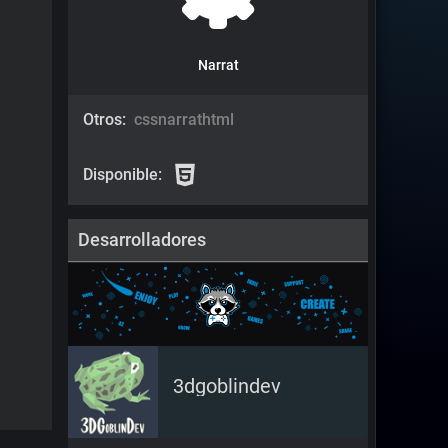
Narrat
Otros:
css
narrat
html
Disponible:
Desarrolladores
3dgoblindev