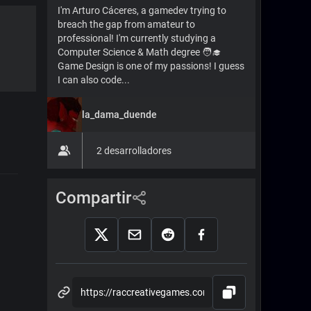
I'm Arturo Cáceres, a gamedev trying to
breach the gap from amateur to
professional! I'm currently studying a
Computer Science & Math degree 🧑‍🎓
Game Design is one of my passions! I guess
I can also code...
la_dama_duende
2 desarrolladores
Compartir