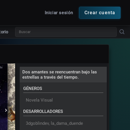
Crear cuenta
Iniciar sesión
torio
Dos amantes se reencuentran bajo las
estrellas a través del tiempo.
GÉNEROS
Novela Visual
DESARROLLADORES
3dgoblindev, 
la_dama_duende