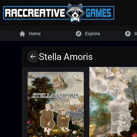
Home
Explora
S
MOTORES
Stella Amoris
Unity
Unreal E
Defold
DragonR
Armory
Godot
GameMaker
RPG Mak
Todos los juegos
Juego
MÁS