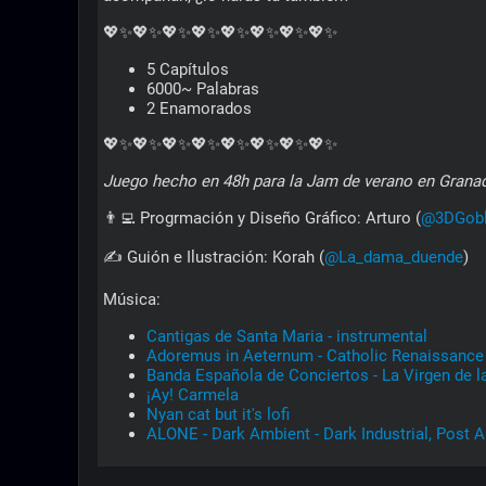
💖✨💖✨💖✨💖✨💖✨💖✨💖✨💖✨
5 Capítulos
6000~ Palabras
2 Enamorados
💖✨💖✨💖✨💖✨💖✨💖✨💖✨💖✨
Juego hecho en 48h para la Jam de verano en Granada
👨‍💻 Progrmación y Diseño Gráfico: Arturo (
@3DGobl
✍️ Guión e Ilustración: Korah (
@La_dama_duende
)
Música:
Cantigas de Santa Maria - instrumental
Adoremus in Aeternum - Catholic Renaissance
Banda Española de Conciertos - La Virgen de 
¡Ay! Carmela
Nyan cat but it's lofi
ALONE - Dark Ambient - Dark Industrial, Post 