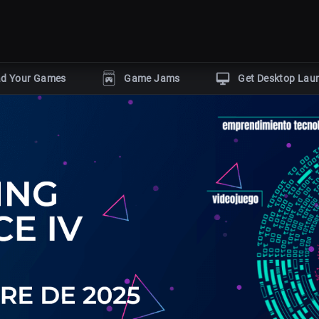
ad Your Games
Game Jams
Get Desktop Lau
POPULAR GENRES
Horror
Action
Puzzle
gine
Adventure
Shooter
by
r
s
With dev tutorials
Events