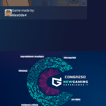
Game made by:
AlexOde4