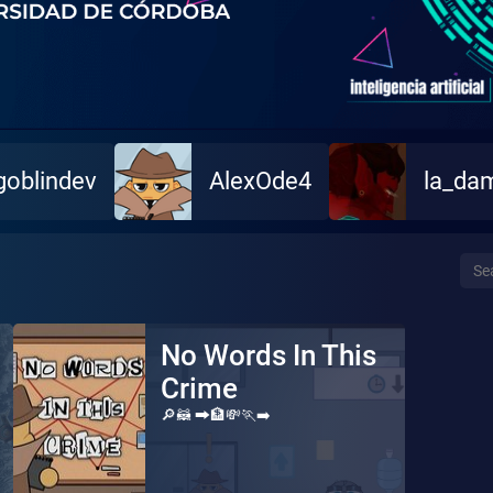
goblindev
AlexOde4
la_da
No Words In This
Crime
🔎🦝 🠲🏦💸🏃‍➡️