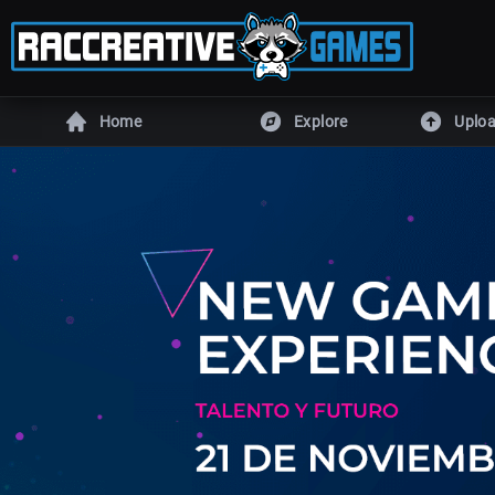
Home
Explore
Uplo
ENGINES
Unity
Unreal En
Defold
DragonRu
Armory
Godot
GameMaker
RPG Make
All games
HTML5 game
MORE