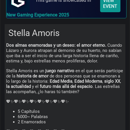
This game is showcased in
VIEW
EVENT
New Gaming Experience 2025
Stella Amoris
Dos almas enamoradas y un deseo: el amor eterno.
 Cuando 
Lázaro y Aurora atrapan al demonio de su huerto, no sabían 
que iba a ser el inicio de una larga historia llena de cariño, 
estima y, bajo estrellas menos prolíferas, dolor.
Stella Amoris es un 
juego narrativo
 en el que serás partícipe 
de la 
historia de amor
 de dos personas que se enamoran a 
lo largo de la historia: 
Edad Media
, 
Edad Moderna
, 
siglo XX
, 
la actualidad
 y el 
futuro más allá del espacio
. Las estrellas 
las acompañan, ¿lo haras tú también?
💖✨💖✨💖✨💖✨💖✨💖✨💖✨💖✨
5 Capítulos
6000~ Palabras
2 Enamorados