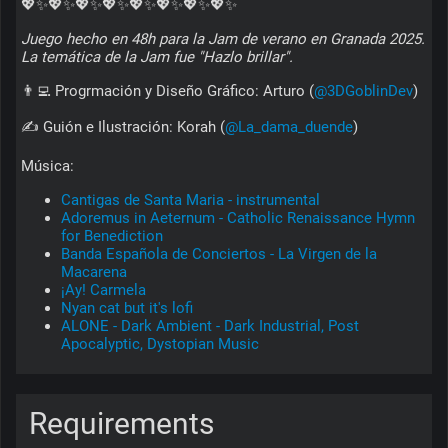
💖✨💖✨💖✨💖✨💖✨💖✨💖✨💖✨
Juego hecho en 48h para la Jam de verano en Granada 2025. 
La temática de la Jam fue "Hazlo brillar".
👨‍💻 Progrmación y Diseño Gráfico: Arturo (
@3DGoblinDev
)
✍️ Guión e Ilustración: Korah (
@La_dama_duende
)
Música:
Cantigas de Santa Maria - instrumental
Adoremus in Aeternum - Catholic Renaissance Hymn 
for Benediction
Banda Española de Conciertos - La Virgen de la 
Macarena
¡Ay! Carmela
Nyan cat but it's lofi
ALONE - Dark Ambient - Dark Industrial, Post 
Apocalyptic, Dystopian Music
Requirements